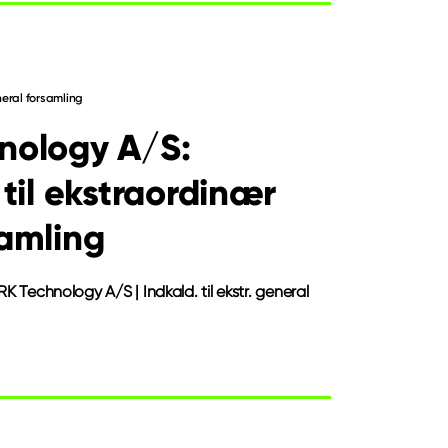
eneral forsamling
nology A/S:
 til ekstraordinær
amling
RK Technology A/S | Indkald. til ekstr. general