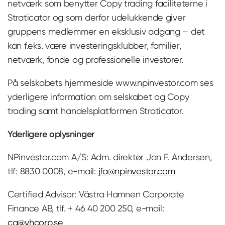
netværk som benytter Copy trading faciliteterne i
Straticator og som derfor udelukkende giver
gruppens medlemmer en eksklusiv adgang – det
kan f.eks. være investeringsklubber, familier,
netværk, fonde og professionelle investorer.
På selskabets hjemmeside www.npinvestor.com ses
yderligere information om selskabet og Copy
trading samt handelsplatformen Straticator.
Yderligere oplysninger
NPinvestor.com A/S: Adm. direktør Jan F. Andersen,
tlf: 8830 0008, e-mail:
jfa@npinvestor.com
Certified Advisor: Västra Hamnen Corporate
Finance AB, tlf. + 46 40 200 250, e-mail:
ca@vhcorp.se