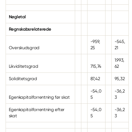
Nøgletal
Regnskabsrelaterede
-959,
-545,
Overskudsgrad
25
21
1.993,
Likviditetsgrad
715,74
62
Soliditetsgrad
87,42
95,32
-54,0
-36,2
Egenkapitalforrentning før skat
5
3
Egenkapitalforrentning efter
-54,0
-36,2
skat
5
3