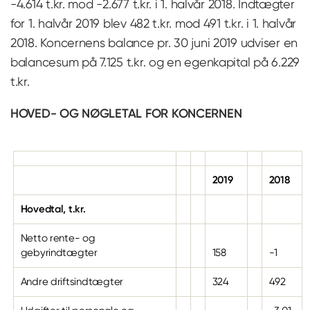
-4.614 t.kr. mod -2.677 t.kr. i 1. halvår 2018. Indtægter
for 1. halvår 2019 blev 482 t.kr. mod 491 t.kr. i 1. halvår
2018. Koncernens balance pr. 30 juni 2019 udviser en
balancesum på 7.125 t.kr. og en egenkapital på 6.229
t.kr.
HOVED- OG NØGLETAL FOR KONCERNEN
2019
2018
Hovedtal, t.kr.
Netto rente- og
gebyrindtægter
158
-1
Andre driftsindtægter
324
492