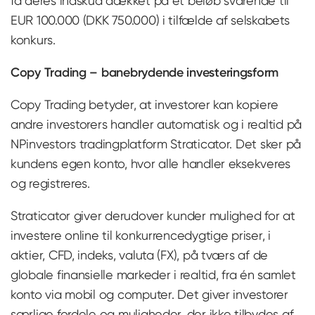
få deres indskud dækket på et beløb svarende til
EUR 100.000 (DKK 750.000) i tilfælde af selskabets
konkurs.
Copy Trading – banebrydende investeringsform
Copy Trading betyder, at investorer kan kopiere
andre investorers handler automatisk og i realtid på
NPinvestors tradingplatform Straticator. Det sker på
kundens egen konto, hvor alle handler eksekveres
og registreres.
Straticator giver derudover kunder mulighed for at
investere online til konkurrencedygtige priser, i
aktier, CFD, indeks, valuta (FX), på tværs af de
globale finansielle markeder i realtid, fra én samlet
konto via mobil og computer. Det giver investorer
særlige fordele og muligheder, der ikke tilbydes af