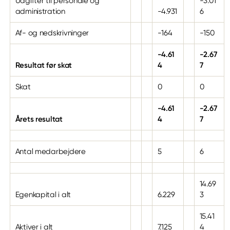
Udgifter til personale og
-3.01
administration
-4.931
6
Af- og nedskrivninger
-164
-150
-4.61
-2.67
Resultat før skat
4
7
Skat
0
0
-4.61
-2.67
Årets resultat
4
7
Antal medarbejdere
5
6
14.69
Egenkapital i alt
6.229
3
15.41
Aktiver i alt
7.125
4