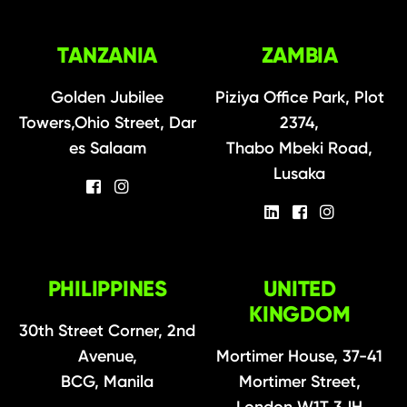
TANZANIA
ZAMBIA
Golden Jubilee
Piziya Office Park, Plot
Towers,Ohio Street, Dar
2374,
es Salaam
Thabo Mbeki Road,
Lusaka
PHILIPPINES
UNITED
KINGDOM
30th Street Corner, 2nd
Avenue,
Mortimer House, 37-41
BCG, Manila
Mortimer Street,
London W1T 3JH