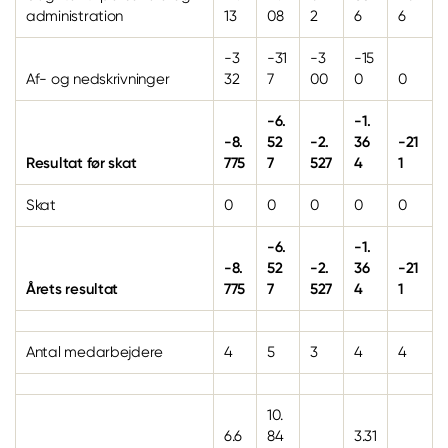
administration
13
08
2
6
6
-3
-31
-3
-15
Af- og nedskrivninger
32
7
00
0
0
-6.
-1.
-8.
52
-2.
36
-21
Resultat før skat
775
7
527
4
1
Skat
0
0
0
0
0
-6.
-1.
-8.
52
-2.
36
-21
Årets resultat
775
7
527
4
1
Antal medarbejdere
4
5
3
4
4
10.
6.6
84
3.31