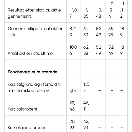
-0
-1
Resultat efter skat pr. aktie
-1,0
-1,
-0,
,3
,1
gennemsnit
7
05
48
4
2
Gennemsnitlige antal aktier
8.21
6.2
5.2
3.9
18
i stk.
3
33
49
78
9
10.0
6.2
5.2
5.2
18
Antal aktier i stk. ultimo
61
88
49
49
9
Fondsmægler relaterede
Kapitalgrundlag i forhold til
11,5
minimumskapitalkrav
7,07
7
–
–
–
22,
46,
Kapitalprocent
46
11
–
–
–
20,
42,
Kernekapitalprocent
93
93
–
–
–