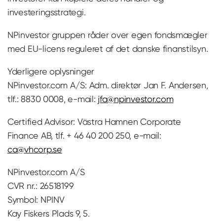
investeringsstrategi.
NPinvestor gruppen råder over egen fondsmægler
med EU-licens reguleret af det danske finanstilsyn.
Yderligere oplysninger
NPinvestor.com A/S: Adm. direktør Jan F. Andersen,
tlf.: 8830 0008, e-mail:
jfa@npinvestor.com
Certified Advisor: Västra Hamnen Corporate
Finance AB, tlf. + 46 40 200 250, e-mail:
ca@vhcorp.se
NPinvestor.com A/S
CVR nr.: 26518199
Symbol: NPINV
Kay Fiskers Plads 9, 5.