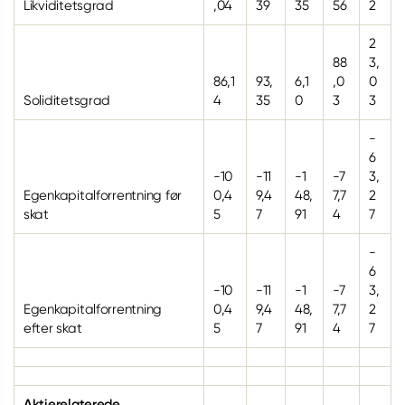
Likviditetsgrad
,04
39
35
56
2
2
88
3,
86,1
93,
6,1
,0
0
Soliditetsgrad
4
35
0
3
3
-
6
-10
-11
-1
-7
3,
Egenkapitalforrentning før
0,4
9,4
48,
7,7
2
skat
5
7
91
4
7
-
6
-10
-11
-1
-7
3,
Egenkapitalforrentning
0,4
9,4
48,
7,7
2
efter skat
5
7
91
4
7
Aktierelaterede