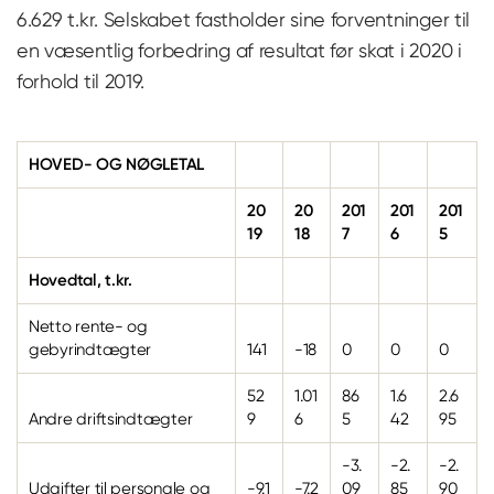
6.629 t.kr. Selskabet fastholder sine forventninger til
en væsentlig forbedring af resultat før skat i 2020 i
forhold til 2019.
HOVED- OG NØGLETAL
20
20
201
201
201
19
18
7
6
5
Hovedtal, t.kr.
Netto rente- og
gebyrindtægter
141
-18
0
0
0
52
1.01
86
1.6
2.6
Andre driftsindtægter
9
6
5
42
95
-3.
-2.
-2.
Udgifter til personale og
-9.1
-7.2
09
85
90