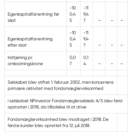
-10
-11
Egenkapitalforrentning før
0,4
9,4
skat
5
7
–
–
–
-10
-11
Egenkapitalforrentning
0,4
9,4
efter skat
5
7
–
–
–
Indtjening pr.
0,0
0,1
omkostningskrone
7
4
–
–
–
Selskabet blev stiftet 1. februar 2002, men koncernens
primære aktivitet med fondsmæglervirksomhed
i selskabet NPinvestor Fondsmæglerselskab A/S blev først
opstartet i 2018, da tilladelse til at drive
Fondsmæglervirksomhed blev modtaget i 2018. De
første kunder blev oprettet fra 12. juli 2018.