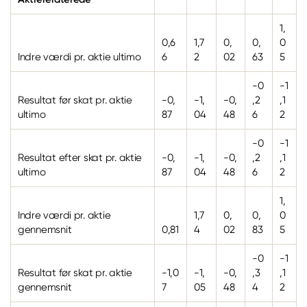
1,
0,6
1,7
0,
0,
0
Indre værdi pr. aktie ultimo
6
2
02
63
5
-0
-1
Resultat før skat pr. aktie
-0,
-1,
-0,
,2
,1
ultimo
87
04
48
6
2
-0
-1
Resultat efter skat pr. aktie
-0,
-1,
-0,
,2
,1
ultimo
87
04
48
6
2
1,
Indre værdi pr. aktie
1,7
0,
0,
0
gennemsnit
0,81
4
02
83
5
-0
-1
Resultat før skat pr. aktie
-1,0
-1,
-0,
,3
,1
gennemsnit
7
05
48
4
2